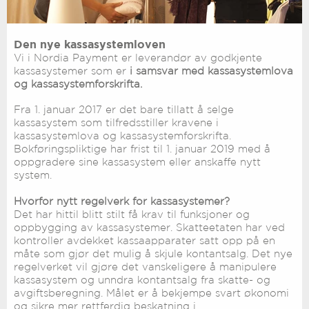
Den nye kassasystemloven
Vi i Nordia Payment er leverandør av godkjente
kassasystemer som er
i samsvar med kassasystemlova
og kassasystemforskrifta.
Fra 1. januar 2017 er det bare tillatt å selge
kassasystem som tilfredsstiller kravene i
kassasystemlova og kassasystemforskrifta.
Bokføringspliktige har frist til 1. januar 2019 med å
oppgradere sine kassasystem eller anskaffe nytt
system.
Hvorfor nytt regelverk for kassasystemer?
Det har hittil blitt stilt få krav til funksjoner og
oppbygging av kassasystemer. Skatteetaten har ved
kontroller avdekket kassaapparater satt opp på en
måte som gjør det mulig å skjule kontantsalg. Det nye
regelverket vil gjøre det vanskeligere å manipulere
kassasystem og unndra kontantsalg fra skatte- og
avgiftsberegning. Målet er å bekjempe svart økonomi
og sikre mer rettferdig beskatning i