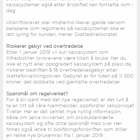
kassasystemer også etter årsskiftet kan fortsette som i
dag.
Utskriftskravet skal imidlertid likevel gjelde dersom
beløpene som registreres på kassasystemet ikke er
lett synlig for kunden, mener Skattedirektoratet.
Risikerer gebyr ved overtredelse
Etter 1. januar 2019 vil kun kassasystem som
tilfredsstiller lovkravene være tillatt å bruke. Har du
ikke et nytt eller oppgradert kassasystem på plass da,
risikerer bedriften å få overtredelsesgebyr etter
skatteforvaltningsloven. Gebyret er for tiden på 11 300
kroner, det dobbelte ved gjentatte overtredelser.
Spørsmål om regelverket?
For å bli kjent med det nye regelverket, er det lurt å
ta en titt på våre hjemmesider, oppfordrer seksjonssjef
Tveter. Her er det samlet mye nyttig informasjon,
både om selve lovverket, om produkterklærte
kassasystem og ofte stilte spørsmål med svar Her
finnes også lenke til bokføringsforskriften som stiller
en rekke nye brukerkrav fra 1. januar 2019.