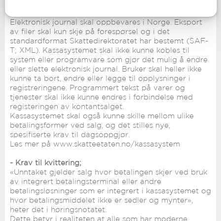
- Elektronisk journal;
Elektronisk journal skal oppbevares i Norge. Eksport
av filer skal kun skje på forespørsel og i det
standardformat Skattedirektoratet har bestemt (SAF-
T; XML). Kassasystemet skal ikke kunne kobles til
system eller programvare som gjør det mulig å endre
eller slette elektronisk journal. Bruker skal heller ikke
kunne ta bort, endre eller legge til opplysninger i
registreringene. Programmert tekst på varer og
tjenester skal ikke kunne endres i forbindelse med
registeringen av kontantsalget.
Kassasystemet skal også kunne skille mellom ulike
betalingsformer ved salg, og det stilles nye,
spesifiserte krav til dagsoppgjør.
Les mer på www.skatteetaten.no/kassasystem
- Krav til kvittering;
«Unntaket gjelder salg hvor betalingen skjer ved bruk
av integrert betalingsterminal eller andre
betalingsløsninger som er integrert i kassasystemet og
hvor betalingsmiddelet ikke er sedler og mynter»,
heter det i høringsnotatet.
Dette betyr i realiteten at alle som har moderne