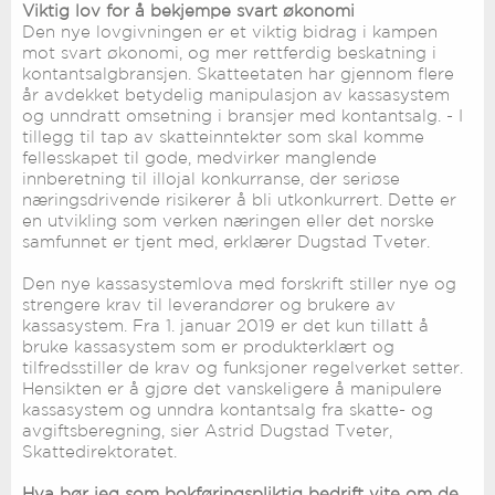
Viktig lov for å bekjempe svart økonomi
Den nye lovgivningen er et viktig bidrag i kampen
mot svart økonomi, og mer rettferdig beskatning i
kontantsalgbransjen. Skatteetaten har gjennom flere
år avdekket betydelig manipulasjon av kassasystem
og unndratt omsetning i bransjer med kontantsalg. - I
tillegg til tap av skatteinntekter som skal komme
fellesskapet til gode, medvirker manglende
innberetning til illojal konkurranse, der seriøse
næringsdrivende risikerer å bli utkonkurrert. Dette er
en utvikling som verken næringen eller det norske
samfunnet er tjent med, erklærer Dugstad Tveter.
Den nye kassasystemlova med forskrift stiller nye og
strengere krav til leverandører og brukere av
kassasystem. Fra 1. januar 2019 er det kun tillatt å
bruke kassasystem som er produkterklært og
tilfredsstiller de krav og funksjoner regelverket setter.
Hensikten er å gjøre det vanskeligere å manipulere
kassasystem og unndra kontantsalg fra skatte- og
avgiftsberegning, sier Astrid Dugstad Tveter,
Skattedirektoratet.
Hva bør jeg som bokføringspliktig bedrift vite om de