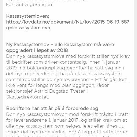
kontantsalgbransjen.
Kassasystemloven:
https://lovdata.no/dokument/NL/lov/2015-06-19-58?
q=kassasystemlova
Ny kassasystemlov – alle kassasystem må være
oppgradert i løpet av 2018
Den nye kassasystemlova med forskrift stiller nye krav
til bedrifter som driver kontantsalg. Innen 1. januar
2019 må bokføringspliktig bedrifter ha satt seg inn i
det nye regelverket og ha på plass et kassasystem
som tilfredsstiller de nye lovkravene. – Ett år går fort.
Ikke vent for lenge med planleggingen, råder
seksjonssjef Astrid Dugstad Tveter i
Skattedirektoratet.
Bedriftene har ett år på å forberede seg
Den nye kassasystemloven med forskrift trådte i kraft
for leverandørene 1. januar 2017, og stiller krav om at
alle nye kassasystem som selges, leies eller lånes ut,
følger det nye regelverket. For å legge til rette for en