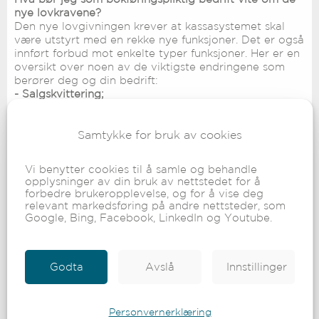
nye lovkravene?
Den nye lovgivningen krever at kassasystemet skal
være utstyrt med en rekke nye funksjoner. Det er også
innført forbud mot enkelte typer funksjoner. Her er en
oversikt over noen av de viktigste endringene som
berører deg og din bedrift:
- Salgskvittering;
Det skal ikke være mulig å avslutte et salg uten at
systemet skriver ut en salgskvittering til kunden.
Samtykke for bruk av cookies
Elektronisk kvittering er tillatt, men det må likevel
alltid være mulig å skrive ut en papirkvittering.
Systemet skal ikke kunne skrive ut mer enn én
Vi benytter cookies til å samle og behandle
kopikvittering. Kvitteringer fra betalingsterminal som
opplysninger av din bruk av nettstedet for å
ikke er integrert med kassasystemet skal være tydelig
forbedre brukeropplevelse, og for å vise deg
merket med ordene «IKKJE KVITTERING FOR KJØP».
relevant markedsføring på andre nettsteder, som
Google, Bing, Facebook, LinkedIn og Youtube.
- Detaljerte krav til innhold i X- og Z-rapporter
;
Rapportene skal blant annet gi opplysninger om
kontantsalg, eksempelvis omfanget av ulike
Godta
Avslå
Innstillinger
kvitteringer og skuffeåpninger (nullinnslag). Det skal
ikke være mulig å merke særskilte varer eller tjenester
i kassasystemet, slik at de ikke blir tatt med på X- og
Z-rapporter.
Personvernerklæring