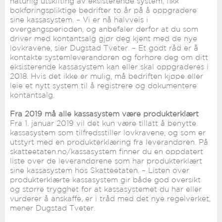
naturlig utskifting av eksisterende system, fikk
bokføringspliktige bedrifter to år på å oppgradere
sine kassasystem. – Vi er nå halvveis i
overgangsperioden, og anbefaler derfor at du som
driver med kontantsalg gjør deg kjent med de nye
lovkravene, sier Dugstad Tveter. – Et godt råd er å
kontakte systemleverandøren og forhøre deg om ditt
eksisterende kassasystem kan eller skal oppgraderes i
2018. Hvis det ikke er mulig, må bedriften kjøpe eller
leie et nytt system til å registrere og dokumentere
kontantsalg.
Fra 2019 må alle kassasystem være produkterklært
Fra 1. januar 2019 vil det kun være tillatt å benytte
kassasystem som tilfredsstiller lovkravene, og som er
utstyrt med en produkterklæring fra leverandøren. På
skatteetaten.no/kassasystem finner du en oppdatert
liste over de leverandørene som har produkterklært
sine kassasystem hos Skatteetaten. – Listen over
produkterklærte kassasystem gir både god oversikt
og større trygghet for at kassasystemet du har eller
vurderer å anskaffe, er i tråd med det nye regelverket,
mener Dugstad Tveter.