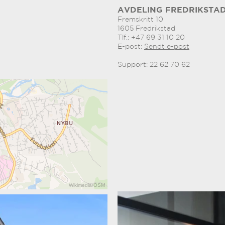
AVDELING FREDRIKSTA
Fremskritt 10
1605 Fredrikstad
Tlf.: +47 69 31 10 20
E-post:
Sendt e-post
Support: 22 62 70 62
Wikimedia
/
OSM