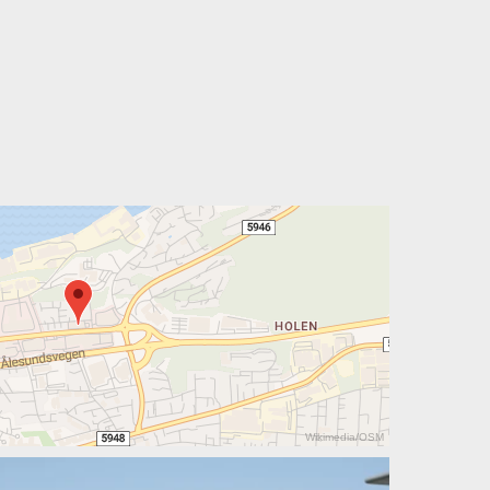
Wikimedia
/
OSM