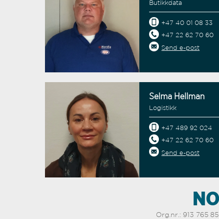
Butikkdata
+47 40 01 08 33
+47 22 62 70 60
Send e-post
+47 40 01 08 33
Send e-post
Selma Hellman
Logistikk
+47 489 92 024
+47 22 62 70 60
Send e-post
+47 489 92 024
Send e-post
NO
Org.nr.: 913 765 