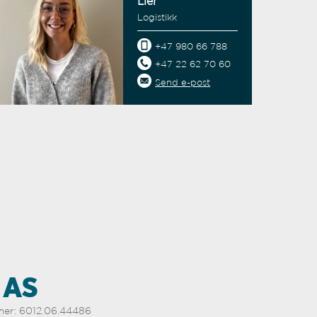
Lier
Logistikk
+47 980 66 788
+47 22 62 70 60
Send e-post
+47 980 66 788
Send e-post
 AS
mer: 6012.06.44486