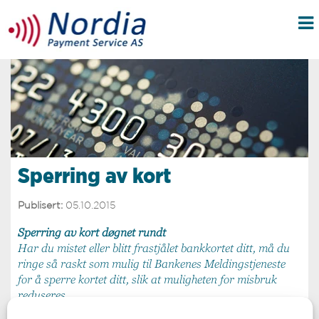
Sperring av kort
Publisert:
05.10.2015
​Sperring av kort døgnet rundt
Har du mistet eller blitt frastjålet bankkortet ditt, må du
ringe så raskt som mulig til Bankenes Meldingstjeneste
for å sperre kortet ditt, slik at muligheten for misbruk
reduseres.