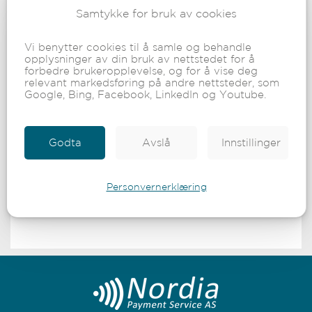
Samtykke for bruk av cookies
Sperring av norske bankutstedte kort
Ringe Bankenes Meldingstjeneste:
Telefon; 800 30 250 (hele døgnet)
Vi benytter cookies til å samle og behandle
opplysninger av din bruk av nettstedet for å
Fra utlandet ringer du;
forbedre brukeropplevelse, og for å vise deg
Telefon; +47 22 21 40 55
relevant markedsføring på andre nettsteder, som
Google, Bing, Facebook, LinkedIn og Youtube.
Sperring av internasjonale kort/kredittkort
Har du behov for å sperre kredittkortet ditt, ringer du;
Godta
Avslå
Innstillinger
Telefon; 815 00 500 (hele døgnet)
Personvernerklæring
KONTAKT OSS FOR MER INFORMASJON OG BESTILLING AV
BETALINGSLØSNING.