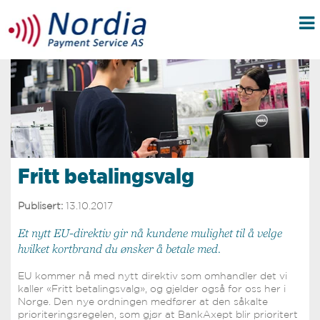
Fritt betalingsvalg
Publisert:
13.10.2017
Et nytt EU-direktiv gir nå kundene mulighet til å velge
hvilket kortbrand du ønsker å betale med.
EU kommer nå med nytt direktiv som omhandler det vi
kaller «Fritt betalingsvalg», og gjelder også for oss her i
Norge. Den nye ordningen medfører at den såkalte
prioriteringsregelen, som gjør at BankAxept blir prioritert