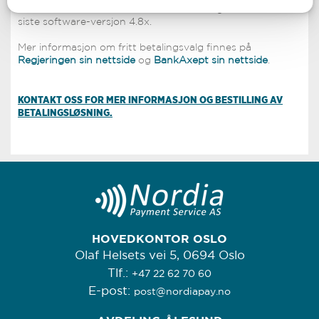
har noen annen avtale. Dette er tilrettelagt for dette i
siste software-versjon 4.8x.
Mer informasjon om fritt betalingsvalg finnes på
Regjeringen sin nettside
og
BankAxept sin nettside
.
KONTAKT OSS FOR MER INFORMASJON OG BESTILLING AV
BETALINGSLØSNING.
HOVEDKONTOR OSLO
Olaf Helsets vei 5, 0694 Oslo
Tlf.:
+47 22 62 70 60
E-post:
post@nordiapay.no