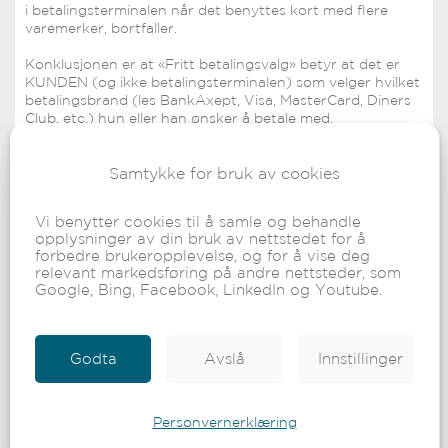
i betalingsterminalen når det benyttes kort med flere
varemerker, bortfaller.
Konklusjonen er at «Fritt betalingsvalg» betyr at det er
KUNDEN (og ikke betalingsterminalen) som velger hvilket
betalingsbrand (les BankAxept, Visa, MasterCard, Diners
Club, etc.) hun eller han ønsker å betale med.
Dette gjøres ved at kortholder kan indikere for
betalingsterminalen at hun/han velger ved å trykke den
Samtykke for bruk av cookies
gule CLEAR-tasten før kortet settes inn i leseren, deretter
BETALINGSVALG som gir kunden en oversikt over hvilke
muligheter for betaling som er aktuelle på denne
Vi benytter cookies til å samle og behandle
terminalen.
opplysninger av din bruk av nettstedet for å
forbedre brukeropplevelse, og for å vise deg
Alle brukersteder bør derfor informere sine ansatte om
relevant markedsføring på andre nettsteder, som
hvordan dette aktiviseres slik at de kan veilede
Google, Bing, Facebook, LinkedIn og Youtube.
kortholdere som angir at de ønsker å betale med et
spesifikt varemerke i kortet.
Dette åpner for at brukerstedet kan gjøre et forvalg for
Godta
Avslå
Innstillinger
kort-applikasjon som prioritet i betalingsterminalen.
Kortholder skal imidlertid kunne overstyre brukerstedets
forvalg.
Personvernerklæring
Din terminal vil bli automatisk oppdatert dersom du ikke