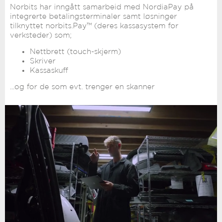
Norbits har inngått samarbeid med NordiaPay på
integrerte betalingsterminaler samt løsninger
tilknyttet norbits.Pay™ (deres kassasystem for
verksteder) som;
Nettbrett (touch-skjerm)
Skriver
Kassaskuff
...og for de som evt. trenger en skanner