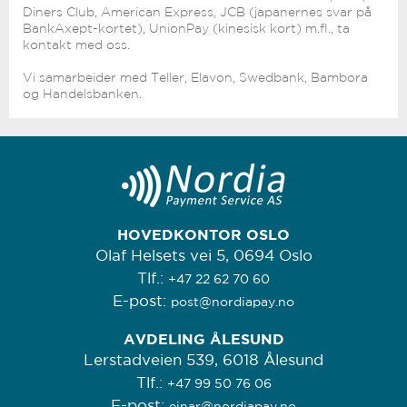
Diners Club, American Express, JCB (japanernes svar på
BankAxept-kortet), UnionPay (kinesisk kort) m.fl., ta
kontakt med oss.
Vi samarbeider med Teller, Elavon, Swedbank, Bambora
og Handelsbanken.
HOVEDKONTOR OSLO
Olaf Helsets vei 5, 0694 Oslo
Tlf.:
+47 22 62 70 60
E-post:
post@nordiapay.no
AVDELING ÅLESUND
Lerstadveien 539, 6018 Ålesund
Tlf.:
+47 99 50 76 06
E-post:
einar@nordiapay.no