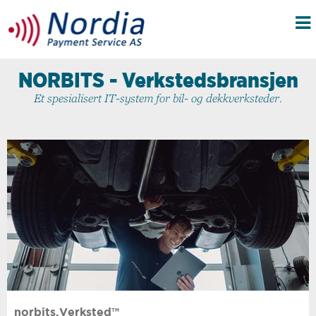
NORBITS - Verkstedsbransjen
Et spesialisert IT-system for bil- og dekkverksteder
.
norbits.Verksted™