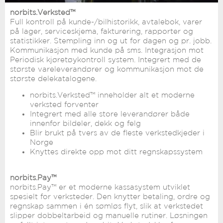
norbits.Verksted™
Full kontroll på kunde-/bilhistorikk, avtalebok, varer
på lager, serviceskjema, fakturering, rapporter og
statistikker. Stempling inn og ut for dagen og pr. jobb.
Kommunikasjon med kunde på sms. Integrasjon mot
Periodisk kjøretøykontroll system. Integrert med de
største vareleverandører og kommunikasjon mot de
største delekatalogene.
norbits.Verksted™ inneholder alt et moderne
verksted forventer
Integrert med alle store leverandører både
innenfor bildeler, dekk og felg
Blir brukt på tvers av de fleste verkstedkjeder i
Norge
Knyttes direkte opp mot ditt regnskapssystem
norbits.Pay™
norbits.Pay™ er et moderne kassasystem utviklet
spesielt for verksteder. Den knytter betaling, ordre og
regnskap sammen i én sømløs flyt, slik at verkstedet
slipper dobbeltarbeid og manuelle rutiner. Løsningen