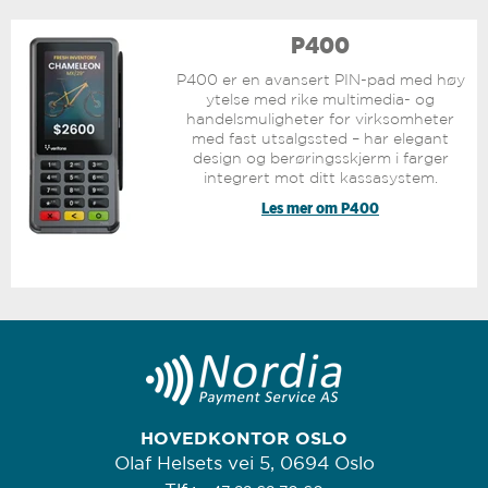
P400
P400 er en avansert PIN-pad med høy
ytelse med rike multimedia- og
handelsmuligheter for virksomheter
med fast utsalgssted – har elegant
design og berøringsskjerm i farger
integrert mot ditt kassasystem.
Les mer om P400
HOVEDKONTOR OSLO
Olaf Helsets vei 5, 0694 Oslo