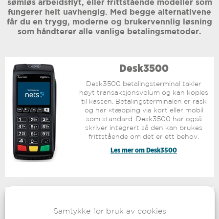
sømløs arbeidsflyt, eller frittstående modeller som
fungerer helt uavhengig. Med begge alternativene
får du en trygg, moderne og brukervennlig løsning
som håndterer alle vanlige betalingsmetoder.
Desk3500
Desk3500 betalingsterminal takler
høyt transaksjonsvolum og kan koples
til kassen. Betalingsterminalen er rask
og har «tæpping via kort eller mobil
som standard. Desk3500 har også
skriver integrert så den kan brukes
frittstående om det er ett behov.
Les mer om Desk3500
Lane3600
Samtykke for bruk av cookies
Lane3600 er en rask og sikker