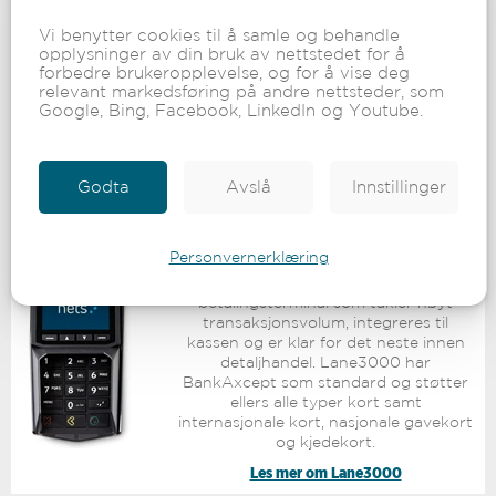
stasjonær betalingsterminal, ment kun
for kasseintegrasjon. Touch-skjermen
Vi benytter cookies til å samle og behandle
er laget for å unngå riper og vil holde
opplysninger av din bruk av nettstedet for å
seg lenge. Med sitt kompakte design,
forbedre brukeropplevelse, og for å vise deg
passer Lane3600 perfekt inn i alle
relevant markedsføring på andre nettsteder, som
butikkmiljøer og serverings- og
Google, Bing, Facebook, LinkedIn og Youtube.
hotellmiljøer.
Les mer om Lane3600
Godta
Avslå
Innstillinger
Lane3000
Personvernerklæring
Lane3000 er en stasjonær
betalingsterminal som takler høyt
transaksjonsvolum, integreres til
kassen og er klar for det neste innen
detaljhandel. Lane3000 har
BankAxcept som standard og støtter
ellers alle typer kort samt
internasjonale kort, nasjonale gavekort
og kjedekort.
Les mer om Lane3000