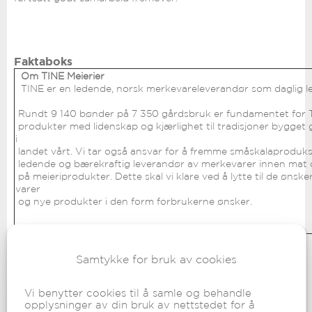
Faktaboks
Om TINE Meierier
TINE er en ledende, norsk merkevareleverandør som daglig le
Rundt 9 140 bønder på 7 350 gårdsbruk er fundamentet for TIN
produkter med lidenskap og kjærlighet til tradisjoner bygget
i
landet vårt. Vi tar også ansvar for å fremme småskalaproduks
ledende og bærekraftig leverandør av merkevarer innen mat 
på meieriprodukter. Dette skal vi klare ved å lytte til de øns
varer
og nye produkter i den form forbrukerne ønsker.
Samtykke for bruk av cookies
Foto: TINE
Vi benytter cookies til å samle og behandle
HTTPS://TINE.NO/
opplysninger av din bruk av nettstedet for å