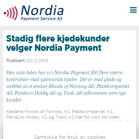
Stadig flere kjedekunder
velger Nordia Payment
Publisert:
02.12.2015
Den siste tiden har vi i Nordia Payment fått flere større
kontrakter med spennende kjeder. Det er med glede og
stolthet at vi ønsker Moods of Norway AS, Platekompaniet
AS, Panduro Hobby AS og Tools AS velkommen som nye
kunder.
Kjedene Moods of Norway AS, Platekompaniet AS,
Panduro Hobby AS og Tools AS har for kort tid siden
signert avtaler og utrullingen av nye betalingsterminaler for
flere av kjedene er nå i full gang. Vi takker for tilliten.
Samtykke for bruk av cookies