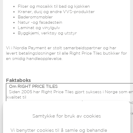
Fliser og mosaikk til bad og kjøkken
Kraner, dusj og andre VVS-produkter
Baderomsmøbler
Natur -og fasadestein
Laminat og vinylgulv
Byggkjemi, verktøy og utstyr
Vi i Nordia Payment er stolt samarbeidspartner og har
levert betalingsløsninger til alle Right Price Tiles butikker for
en smidig handleopplevelse.
Faktaboks
Om RIGHT PRICE TILES
Siden 2005 har Right Price Tiles gjort suksess i Norge som en
kvalitet til
riktig pris. Kjeden har hovedfokus på keramiske fliser og p
varelager
og logistikk på Vestby kjøres varer ut til deres 14 butikker uk
Samtykke for bruk av cookies
Oslo
sentrum.
Vi benytter cookies til å samle og behandle