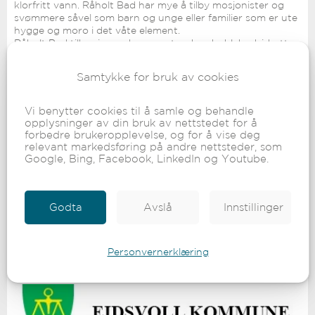
klorfritt vann. Råholt Bad har mye å tilby mosjonister og
svømmere såvel som barn og unge eller familier som er ute
hygge og moro i det våte element.
Råholt Bad tilbyr innendørs og utendørs boblebad, idretts-
og barnebasseng, stupebrett, velværeavdeling med bla.
boblebad - badstue - dampbadstue og kaldkulp, vannsklie
Samtykke for bruk av cookies
og kafe m.m.
www.raholtbad.no
-
www.badelandene.no/raaholt-bad
Vi benytter cookies til å samle og behandle
opplysninger av din bruk av nettstedet for å
forbedre brukeropplevelse, og for å vise deg
relevant markedsføring på andre nettsteder, som
Google, Bing, Facebook, LinkedIn og Youtube.
KONTAKT OSS FOR MER INFORMASJON OG BESTILLING AV
BETALINGSLØSNING.
Godta
Avslå
Innstillinger
Personvernerklæring