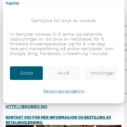
Kapital
Bypatrioten
Aperitif
Samtykke for bruk av cookies
Om BRO
Vi benytter cookies til å samle og behandle
På eiersiden finner du bl.a. de to lokale festival- og utelivs
opplysninger av din bruk av nettstedet for å
Berg
forbedre brukeropplevelse, og for å vise deg
Giskeødegård, ålesunderen Ann-Helen Svinø (daglig leder) 
relevant markedsføring på andre nettsteder, som
(restaurantsjef), ålesunderen Ronny Kolvik (kjøkkensjef) og en
Google, Bing, Facebook, LinkedIn og Youtube.
Hos BRO AS finner du
Restauranten
(med bl.a. sunnmørsk k
bl.a.
lunsj, småretter, kaffe, cocktail og kultur),
Uteserveringen
(en
Godta
Avslå
Innstillinger
Møterom
(møte, kurs & konferanse).
Foto: Kristin Støylen
Personvernerklæring
HTTP://BROBRO.NO
KONTAKT OSS FOR MER INFORMASJON OG BESTILLING AV
BETALINGSLØSNING.