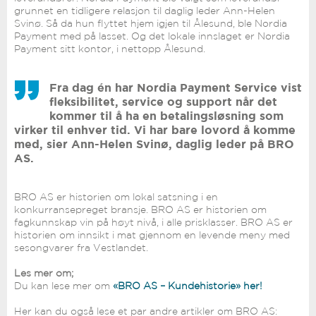
grunnet en tidligere relasjon til daglig leder Ann-Helen
Svinø. Så da hun flyttet hjem igjen til Ålesund, ble Nordia
Payment med på lasset. Og det lokale innslaget er Nordia
Payment sitt kontor, i nettopp Ålesund.
Fra dag én har Nordia Payment Service vist
fleksibilitet, service og support når det
kommer til å ha en betalingsløsning som
virker til enhver tid. Vi har bare lovord å komme
med, sier Ann-Helen Svinø, daglig leder på BRO
AS.
BRO AS er historien om lokal satsning i en
konkurransepreget bransje. BRO AS er historien om
fagkunnskap vin på høyt nivå, i alle prisklasser. BRO AS er
historien om innsikt i mat gjennom en levende meny med
sesongvarer fra Vestlandet.
Les mer om;
Du kan lese mer om
«BRO AS – Kundehistorie» her!
Her kan du også lese et par andre artikler om BRO AS: