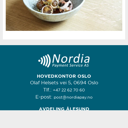
HOVEDKONTOR OSLO
Olaf Helsets vei 5, 0694 Oslo
Tlf.:
+47 22 62 70 60
E-post:
post@nordiapay.no
AVDELING ÅLESUND
Lerstadveien 539, 6018 Ålesund
Tlf.:
+47 99 50 76 06