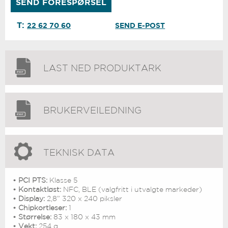
T:
22 62 70 60
SEND E-POST
LAST NED PRODUKTARK
BRUKERVEILEDNING
TEKNISK DATA
• PCI PTS:
Klasse 5
• Kontaktløst:
NFC, BLE (valgfritt i utvalgte markeder)
• Display:
2,8” 320 x 240 piksler
• Chipkortleser:
1
• Størrelse:
83 x 180 x 43 mm
• Vekt:
254 g