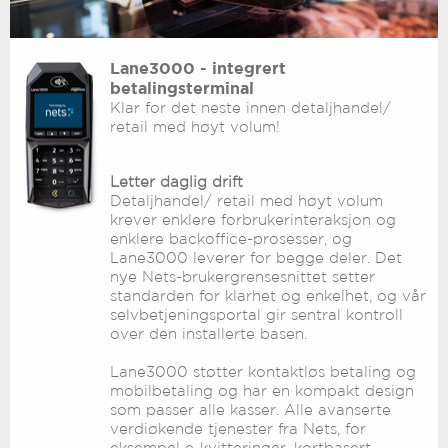
Lane3000 - integrert
betalingsterminal
Klar for det neste innen detaljhandel/
retail med høyt volum!
Letter daglig drift
Detaljhandel/ retail med høyt volum
krever enklere forbruke­rinteraksjon og
enklere backoffice-prosesser, og
Lane3000 leverer for begge deler. Det
nye Nets-bruker­grensesnittet setter
standarden for klarhet og enkelhet, og vår
selvbetjeningsportal gir sentral kontroll
over den installerte basen.
Lane3000 støtter kontaktløs betaling og
mobilbetaling og har en kompakt design
som passer alle kasser. Alle avanserte
verdiøkende tjenester fra Nets, for
eksempel e-kvitteringer, kortbasert