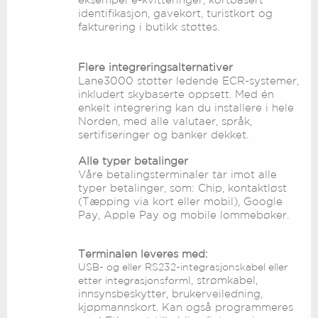
identifikasjon, gavekort, turist­kort og
fakturering i butikk støttes.
Flere integreringsalternativer
Lane3000 støtter ledende ECR-systemer,
inkludert sky­baserte oppsett. Med én
enkelt integrering kan du instal­lere i hele
Norden, med alle valutaer, språk,
sertifiseringer og banker dekket.
Alle typer betalinger
Våre betalingsterminaler tar imot alle
typer betalinger, som: Chip, kontaktløst
(Tæpping via kort eller mobil), Google
Pay, Apple Pay og mobile lommebøker.
Terminalen leveres med:
USB- og eller RS232-integrasjonskabel eller
l, strømkabel,
etter integrasjonsform
innsynsbeskytter, brukerveiledning,
kjøpmannskort. Kan også programmeres