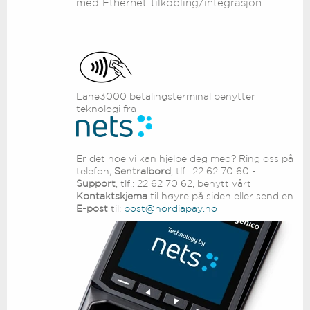
med Ethernet-tilkobling/integrasjon.
Lane3000 betalingsterminal benytter
teknologi fra
Er det noe vi kan hjelpe deg med? Ring oss på
telefon;
Sentralbord
, tlf.: 22 62 70 60 -
Support
, tlf.: 22 62 70 62, benytt vårt
Kontaktskjema
til høyre på siden eller send en
E-post
til:
post@nordiapay.no